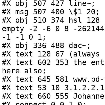
#X obj 507 427 line~;

#X msg 507 400 \$1 20;

#X obj 510 374 hsl 128 
empty -2 -6 0 8 -262144

-1 -1 0 1;

#X obj 336 488 dac~;

#X text 128 67 (always 
#X text 602 353 the ent
here also;

#X text 645 581 www.pd-
#X text 53 10 3.1.2.2.1
#X text 660 555 Johanne
#X connect 0 0 1 0;
